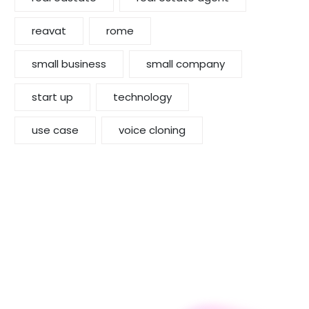
reavat
rome
small business
small company
start up
technology
use case
voice cloning