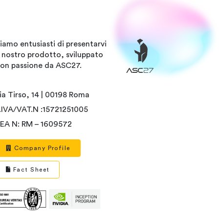
iamo entusiasti di presentarvi
l nostro prodotto, sviluppato
on passione da ASC27.
ia Tirso, 14 | 00198 Roma
.IVA/VAT.N :15721251005
EA N: RM – 1609572
Company Profile
Fact Sheet