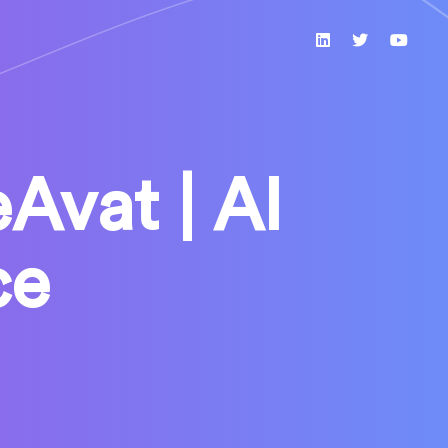
eAvat | AI
ce