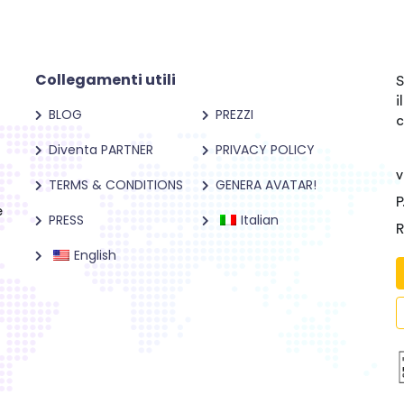
Collegamenti utili
S
i
BLOG
PREZZI
c
Diventa PARTNER
PRIVACY POLICY
v
TERMS & CONDITIONS
GENERA AVATAR!
P
e
PRESS
Italian
R
English